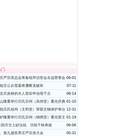
热门
庄严宗亲总会筹备组拜访世会永远荣誉会
06-01
夸和深圳水围村
祖庄公从莹墓将遭断龙破坏
07-11
念庄炎林的夫人雷应申伯母千古
08-14
山隆重举行庄氏宗祠（高仰堂）重光庆典
01-10
保护单位揭牌仪式
祝庄氏祖祠（文和堂）荣获文物保护单位
12-31
炉隆重举行庄氏宗祠（锦绣堂）重光晋主
01-19
式
5年四月廿上砂法祖、功祖千秋寿诞
06-06
、第九届世界庄严宗亲大会
05-31