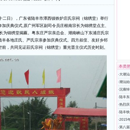
月十二日），广东省陆丰市潭西镇铁炉庄氏宗祠（锦绣堂）举行
参加庆典仪式,原广州军区副司令员庄根南宗长为锦绣堂点主、
宗长为锦绣堂揭匾。粤东庄严宗亲总会、潮南峡山下东浦庄氏宗
陆丰各地庄氏、严氏宗亲参加庆典仪式。四方叔侄、友好乡邻
空前，共同见证莊氏宗祠（锦绣堂）重光晋主仪式历史时刻。
本类
·
大潮汕
长庄小
·
潮汕始
·
沉痛悼
·
陆丰东
暨文物
·
热烈庆
·
陆丰铁
庆典仪
·
201
·
第八届