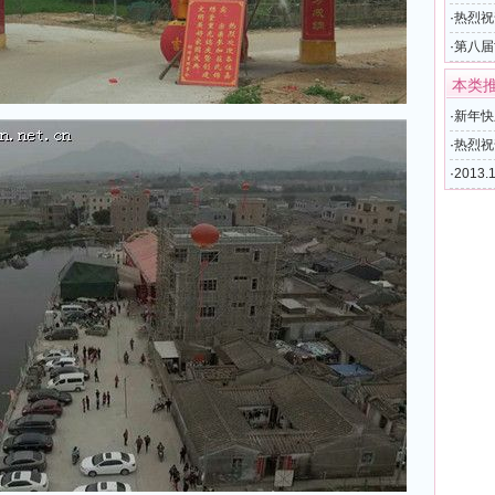
·
热烈祝
·
第八届
本类
·
新年快
·
热烈祝
满召开
·
201