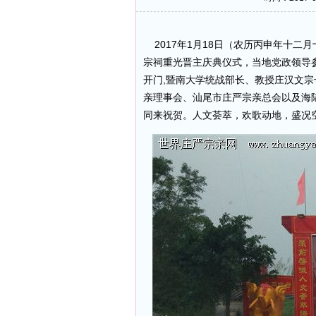
2017年1月18日（农历丙申年十二
宗祠重光晋主庆典仪式，当地党政领导
开门,暨南大学统战部长、教授庄汉文
亲理事会、汕尾市庄严宗亲总会以及海
同来祝贺。人文荟萃，欢歌动地，盛况