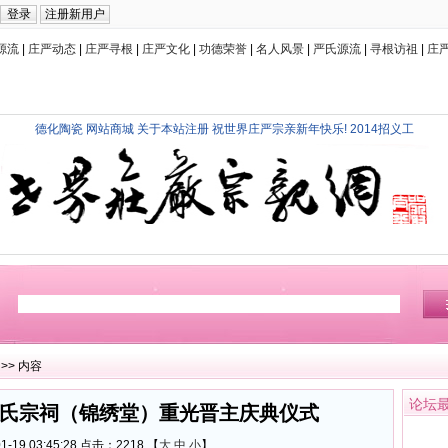
源流
|
庄严动态
|
庄严寻根
|
庄严文化
|
功德荣誉
|
名人风景
|
严氏源流
|
寻根访祖
|
庄
德化陶瓷
网站商城
关于本站注册
祝世界庄严宗亲新年快乐!
2014招义工
>> 内容
论坛
氏宗祠（锦绣堂）重光晋主庆典仪式
-19 03:45:28 点击：
2218 【
大
中
小
】