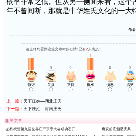
概率非常之低。但从另一侧面来看，这个
年不曾间断，那就是中华姓氏文化的一大
作者
请选择您看到这篇文章时的心情: 已有
2
人表态：
1
1
0
0
0
0
惊讶
欠揍
支持
很棒
愤怒
搞笑
上一篇：
天下庄姓—湖北庄氏
下一篇：
天下庄姓—河南庄氏
相关文章
·
热烈祝贺第九届世界庄严宗亲大会成功召开
·
惠安前庄颁谱庆典