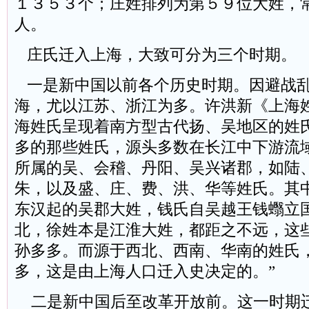
１３５３个；庄姓排列为第５９位大姓，
人。
庄氏迁入上海，大致可分为三个时期。
一是新中国以前各个历史时期。因避战乱
海，尤以江苏、浙江为多。许洪新《上海
海姓氏呈现着南方型古代扬、吴地区的姓
多的那些姓氏，源头多数在长江中下游流
所属的吴、会稽、丹阳、吴兴诸郡，如陆
朱，以及盛、庄、费、洪、华等姓氏。其
东汉起的吴郡大姓，钱氏自吴越王钱蠮立
北，徐姓本是江淮大姓，都距之不远，这
孙多多。而源于西北、西南、华南的姓氏
多，这是由上海人口迁入史决定的。”
二是新中国后至改革开放前。这一时期