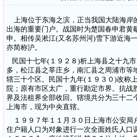
上海位于东海之滨，正当我国大陆海岸
出海的重要门户。战国时为楚国春申君黄
申。相传吴淞江(又名苏州河)雪下游近海
亦简称沪。
民国十七年(１９２８)析上海县之十九
多，松江县之莘庄乡，南汇县之周浦市等
辖三十个区。民国十九年(１９３０)改称
院；原有市区太广，重行勘定市界。抗战
界及法租界全部收回。辖境共分为三十二
上海市，现为中央直辖。
１９９７年１１月３０日上海市公安局
住户籍人口为对象进行一次全面姓氏人口