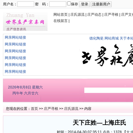
用户名：
密 码：
保存
网站首页
|
庄氏源流
|
庄严动态
|
庄严寻根
|
庄严文
在线留言
|
网亲网站链接
德化陶瓷
网站商城
关于本
网亲网站链接
网亲网站链接
网亲网站链接
网亲网站链接
网亲网站链接
2026年8月8日
星期六
丙午年 六月廿六
您现在的位置：
首页
>>
庄严寻根
>>
庄氏源流
>> 内容
天下庄姓—上海庄氏
时间：2014-04-30 07:35:11 点击：
1378 【
大