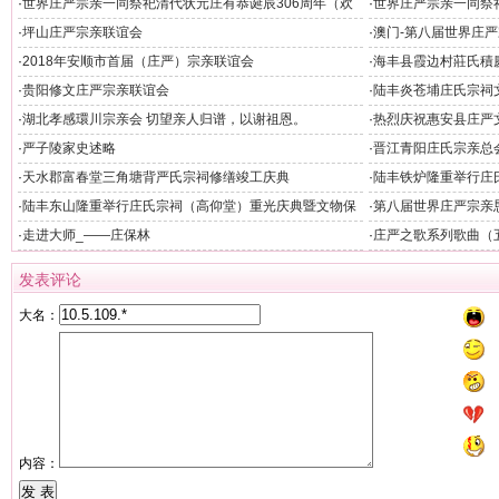
·
世界庄严宗亲一同祭祀清代状元庄有恭诞辰306周年（欢
·
世界庄严宗亲一同祭
迎晚宴）
州）
·
坪山庄严宗亲联谊会
·
澳门-第八届世界庄
·
2018年安顺市首届（庄严）宗亲联谊会
·
海丰县霞边村莊氏積
·
贵阳修文庄严宗亲联谊会
·
陆丰炎苍埔庄氏宗祠
·
湖北孝感環川宗亲会 切望亲人归谱，以谢祖恩。
·
热烈庆祝惠安县庄严
隆重举行
·
严子陵家史述略
·
晋江青阳庄氏宗亲总
·
天水郡富春堂三角塘背严氏宗祠修缮竣工庆典
·
陆丰铁炉隆重举行庄
·
陆丰东山隆重举行庄氏宗祠（高仰堂）重光庆典暨文物保
·
第八届世界庄严宗亲
护单位揭牌仪式
·
走进大师_——庄保林
·
庄严之歌系列歌曲（
发表评论
大名：
内容：