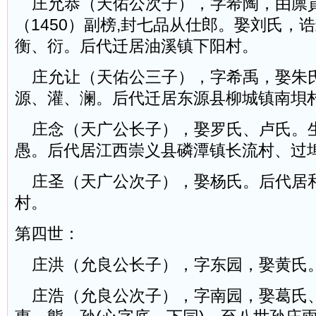
庄允恭（天佑公次子），字希陶，由廪
（1450）副榜,封七品从仕郎。娶刘氏，
衡、衍。后代迁居油溪镇下阳村。
庄允让（天佑公三子），字希禹，娶朱
源、灌、澜。后代迁居东源县柳城镇南垻
庄念（天广公长子），娶罗氏、卢氏。
愚。后代居江西崇义县磷潭镇长流村、过
庄圣（天广公次子），娶杨氏。后代居
村。
第四世：
庄洪（允良公长子），字东园，娶黄氏
庄浩（允良公次子），字南园，娶葛氏