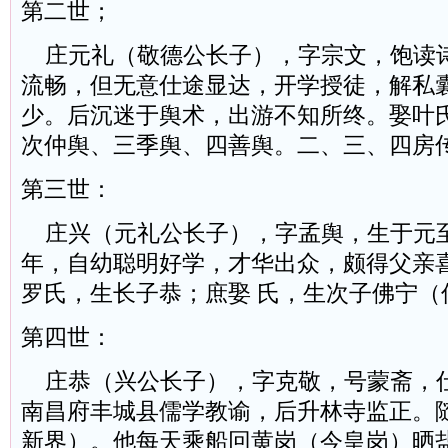
第二世；
庄元礼（敬德公长子），字宗文，饱读
流畅，但无意仕途显达，开学授徒，解私
少。后沉迷于舆术，出游不知所终。娶叶
次仲舆、三季舆、四善舆。二、三、四房
第三世：
庄兴（元礼公长子），字孟舆，生于元至元
年，自幼聪明好学，才华出众，颇得父亲
罗氏，生长子恭；庶娶 氏，生次子佛宁（
第四世：
庄恭（兴公长子），字克敬，号蒙斋，
南昌府丰城县儒学教谕，后升林寺监正。
新界）。他每天乘船回黄岗（今皇岗）晒