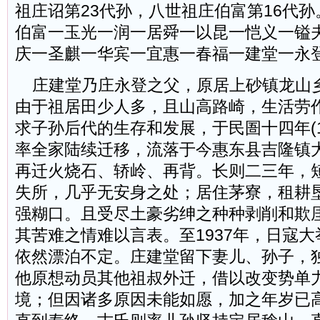
祖庄诏第23代孙，八世祖庄伯富第16代
伯富一玉光一润一居舜一以昆一恺义一镒
庆一圣麒一华宾一宜惠一春福一建堂一永
庄建堂乃庄永登之父，原居上砂镇龙山
由于祖居田少人多，且山高路崎，生活劳
求子孙后代的生存和发展，于民圄十四年(1
率全家陆续迁移，流落于今惠东县吉隆镇
再迁火烧石、轿岭、再背。长则二三年，
失所，几乎无安身之处；居住茅寮，租耕
强糊口。且受尽土豪劣绅之种种剥削和欺
其苦难之情难以言表。至1937年，日寇
依然漂泊不定。庄建堂留下妻儿、孙子，
他原想动员其他祖叔外迁，借以改变势单
境；但因诸多原因未能如愿，加之年岁已