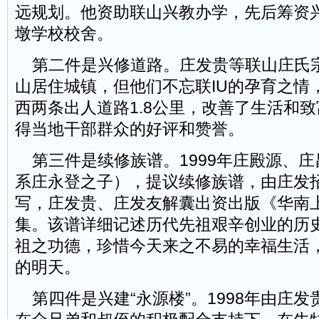
远规划。他资助联山兴教办学，先后筹资
墩学校校舍。
第二件是兴修道路。庄发贵等联山庄氏
山居住城镇，但他们不忘联IU的孕育之情
西两条出人道路1.8公里，改善了生活和
得当地干部群众的好评和赞誉。
第三件是续修族谱。1999年庄殿源、庄
系庄永登之子），提议续修族谱，由庄发
写，庄发贵、庄发友解囊出资出版《华南
集。该谱详细记述历代先祖艰辛创业的历
祖之功德，珍惜今天来之不易的幸福生活
的明天。
第四件是兴建“永源楼”。1998年由庄