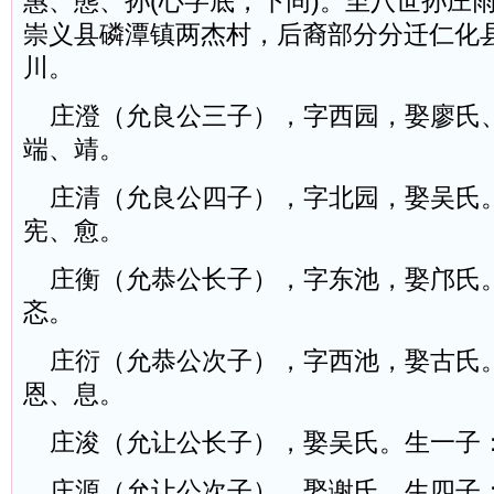
惠、態、孙(心字底，下同)。至八世孙庄
崇义县磷潭镇两杰村，后裔部分分迁仁化
川。
庄澄（允良公三子），字西园，娶廖氏
端、靖。
庄清（允良公四子），字北园，娶吴氏
宪、愈。
庄衡（允恭公长子），字东池，娶邝氏
忞。
庄衍（允恭公次子），字西池，娶古氏
恩、息。
庄浚（允让公长子），娶吴氏。生一子
庄源（允让公次子），娶谢氏。生四子