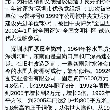
元，为辖区精神文明建设创造了良好的条
十年被评为“深圳市优秀党组织”；10次被
单位”荣誉称号0 1999年公司被中央文明
建设先进单位”称号，被团中央评为“全国五
2002年1月被全国评为“全国文明社区”试
代表莅临参观。
深圳水围原属皇岗村，1964年将水围坊
深圳河畔，东南面是皇岗口岸和广深高速
越。在旧村改造乏前，一遇暴雨则“水漫金
今的水围大街椰树成行，繁华似锦。1992年
围实业股份有限公司，固定资产6000万元，
4.8亿元，比1992年翻了8倍。1992年股
到2005年增长到2万元，增长3倍。1992
平方米，到2005年已达到户均800平方
5.8米高的庄子铜像，以供世人瞻仰。从1