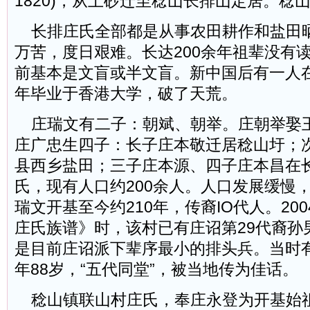
1820)，从上砂迁至稔山长排山定居。稔
长排庄氏全部都是从事农田耕作和盐田
万苦，度日艰难。长达200余年祖辈没有
前基本是文盲或半文盲。新中国后有一人在
年毕业于香港大学，破了天荒。
庄瑞文有二子：朝斌、朝举。庄朝举娶
庄广忠生四子：长子庄本敬迁居稔山圩；
县西乡盐田；三子庄本源、四子庄本昌在
氏，现有人口约200余人。人口发展缓慢
瑞文开基至今约210年，传裔IO代人。20
庄氏族谱》时，该村已有庄诏第29代裔孙
是目前庄诏派下辈序最小的排头兵。当时有
年88岁，“五代同堂”，被当地传为佳话。
稔山镇联山村庄氏，奉庄永登为开基始