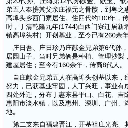
第20代孙、庄晦第12代孙献金、献玉、
弟五人奉携其父亲庄福元之骨骸，到粤之
高埠头乡西门寮居住。住四代约100年，
时，于清乾隆九年(1744)白西门寮迁居
镇高埠头村）开创基业，至今已有260余
庄日吾、庄日珍乃庄献金兄弟第6代孙，
居园山子。当时兄弟俩是种植、管理沙梨
建屋居住；至今有160余年，传裔8代人。
自庄献金兄弟五人在高埠头创基以来，
努力，已获基业牢固，人丁兴旺，事业有
四处外迁，分布于惠东县平山、白花、吉
惠阳市淡水镇，以及惠州、深圳、广州、
地。
第二支来自福建晋江，开基祖庄光亮。其