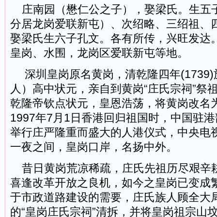
庄南园（懋仁公之子），娶梁氏。生五
分居龙岗爱联新屯）、次绍略、三绍祖、
娶梁氏生六子孔文。各有所传，兴旺发达
皇岗、水围，龙岗区爱联新屯等地。
深圳皇岗原名黄岗，清乾隆四年(1739
人）高中状元，亲自到黄岗“庄氏宗祠”祭
乾隆帝钦点状元，皇恩浩荡，将黄岗改名
1997年7月1日香港回归祖国时，中国驻
举行庄严隆重而盛大的人港仪式，中央电
一夜之间，皇岗口岸，名扬中外。
昔日黄岗荒凉稀疏，庄氏先祖历尽艰辛
喜逢改革开放之良机，如今之皇岗已变成繁华
于市政道路建设的需要，庄氏族人顾全大
的“皇岗庄氏宗祠”清拆，并将皇岗祖宗山