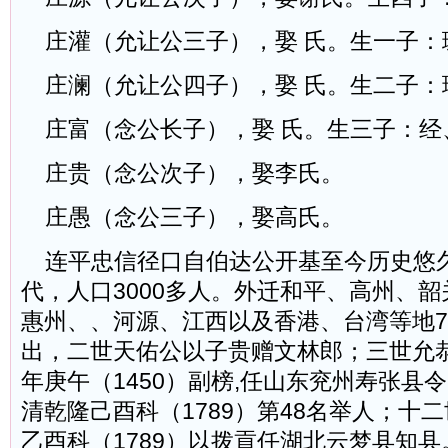
庄灌（允让公三子），娶 氏。生一子：
庄澜（允让公四子），娶 氏。生二子：
庄富（念公长子），娶 氏。生三子：经
庄贵（念公次子），娶李氏。
庄愚（念公三子），娶高氏。
连平忠信径口自伯达公开基至今历史悠
代，人口3000多人。外迁和平、高州、
惠州、、河源、江西以及香港、台湾等地7
出，二世天佑公以子贵赠文林郎；三世允
年庚午（1450）副榜,任山东兖州寿张县
清乾隆己酉科（1789）第48名举人；十
乙酉科（1789）以拨貢任湖北云梦县知