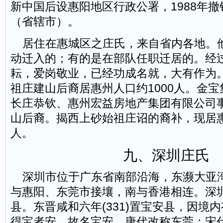
新中国后设惠阳地区行政公署，1988年
（省辖市）。
居住在惠城区之庄氏，来自省内各地。
动迁入的；有的是在部队任职迁居的。经
耘，爱岗敬业，已经功成名就，大有作为
祖庄建山后裔居惠州人口约1000人。金
长庄恭钦、惠州宏益房地产集团有限公司
山后裔。揭西上砂始祖庄诏的裔补，现居惠
人。
九、深圳庄氏
深圳市位于广东省南部沿海，东濒大亚
与惠阳、东莞市接壤，南与香港相连。深
县。东晋咸和六年(331)置宝安县，因境
得宝者安，故名宝安。唐代改称东莞；宋