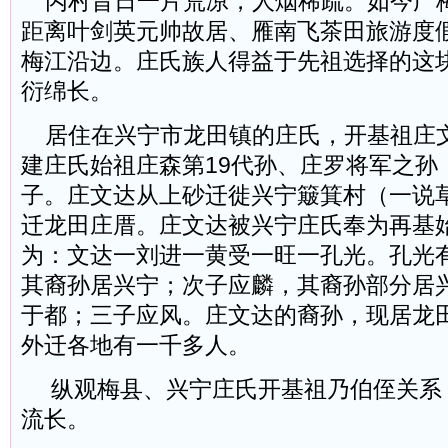
丙村昔日一片荒凉，人烟稀疏。如今广
距离叶剑英元帅故居、雁南飞茶田旅游度
梅江沿边。庄氏族人得益于先祖选择的这
衍绵长。
居住在兴宁市龙田镇的庄氏，开基祖庄
建庄氏始祖庄森第19代孙、庄罗将军之孙
子。庄文达从上砂迁徙兴宁簸箕村（一说
迁龙田庄厝。庄文达被兴宁庄氏奉为再基
为：文达一刘进一黄受一旺一孔光。孔光
其裔孙居兴宁；次子应麟，其裔孙部分居
于都；三子应风。庄文达的裔孙，现居龙
外迁各地有一千多人。
纵观梅县、兴宁庄氏开基祖乃伯侄关系
流长。