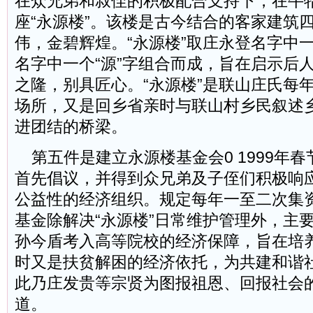
在众兄弟和叔侄的积极配合支持下，在牛
座“永源楼”。该楼是古今结合的客家建筑
伟，金碧辉煌。“永源楼”取庄永登名字中一
名字中一个“源”字组合而成，旨在启示后
之隆，别具匠心。“永源楼”是联山庄氏每
场所，又是回乡省亲时与联山村乡民叙述
进团结的桥梁。
第五件是建立永源楼基金会0 1999年
首先倡议，并得到众兄弟及子侄们积极响
公益性的经济组织。规定每年一至二次集
基金除解决“永源楼”日常维护管理外，主
孙今盾考入高等院校的经济保障，旨在培
时又是扶贫解困的经济依托，为共建和谐
此乃庄发贵等宗贤为图报祖恩、回报社会
道。