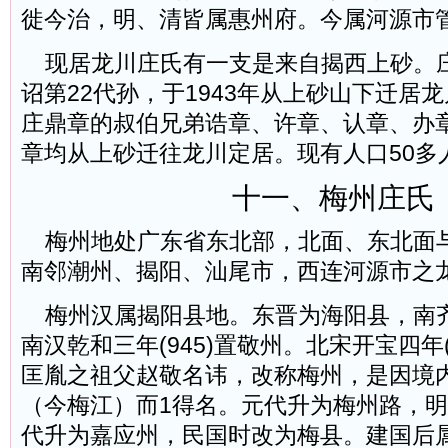
徙今治，明、清皆属惠州府。今属河源市
现居龙川庄氏有一支是来自揭西上砂。
诏第22代孙，于1943年从上砂山下迁居龙川
庄鼎章的叔伯兄弟诰章、许章、认章、办
章均从上砂迁往龙川定居。现有人口50多
十一、
梅州庄氏
梅州地处广东省东北部，北面、东北面
南邻潮州、揭阳、汕尾市，西连河源市之
梅州汉属揭阳县地。东晋为海阳县，南
南汉乾和三年(945)置敬州。北宋开宝四年(
匡胤之祖父赵敬名讳，改称梅州，是因境
（今梅江）而1得名。元代升为梅州路，
代升为嘉应州，民国时改为梅县。建国后