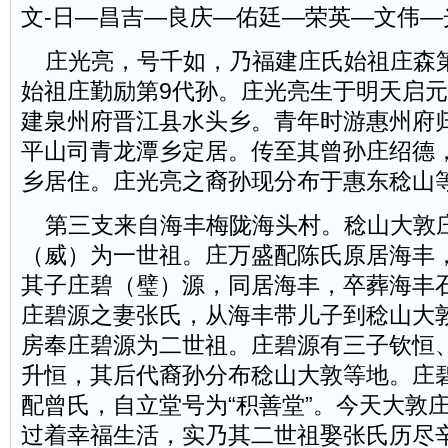
文-日—昌吉—良庆—佑廷—荣英—文伟—
庄光亮，号千如，乃福建庄氏始祖庄森第
始祖庄勤励第9代孙。庄光亮生于明天启元年(
建泉州府晋江县水头乡。青年时游惠州府
平山司青龙潭乡定居。传至其曾孙庄绍德
乡居住。庄光亮之裔孙现分布于惠东稔山
第三支来自海丰梅陇海头村。稔山大敦
（威）为一世祖。庄万盛配陈氏原居海丰
其子庄碧（璧）源，同居海丰，卒葬海丰
庄碧源之妻张氏，从海丰带儿子到稔山大
房奉庄碧源为二世祖。庄碧源有三子钦恒
升恒，其后代裔孙分布稔山大敦等地。庄
配曾氏，自立堂号为“积善堂”。今天大敦
过着幸福生活，实乃其二世祖娶张氏历尽