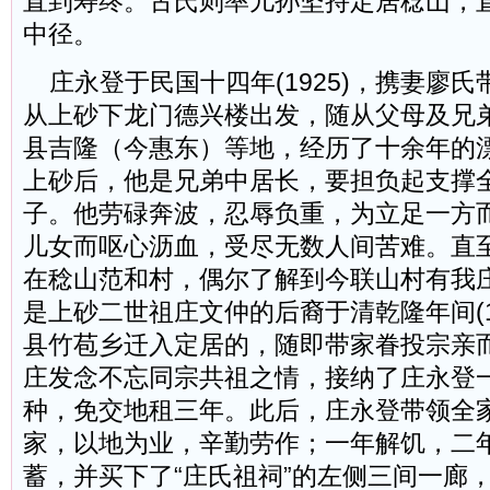
直到寿终。古氏则率儿孙坚持定居稔山，
中径。
庄永登于民国十四年(1925)，携妻廖
从上砂下龙门德兴楼出发，随从父母及兄
县吉隆（今惠东）等地，经历了十余年的
上砂后，他是兄弟中居长，要担负起支撑
子。他劳碌奔波，忍辱负重，为立足一方
儿女而呕心沥血，受尽无数人间苦难。直至
在稔山范和村，偶尔了解到今联山村有我
是上砂二世祖庄文仲的后裔于清乾隆年间(173
县竹苞乡迁入定居的，随即带家眷投宗亲
庄发念不忘同宗共祖之情，接纳了庄永登
种，免交地租三年。此后，庄永登带领全
家，以地为业，辛勤劳作；一年解饥，二
蓄，并买下了“庄氏祖祠”的左侧三间一廊