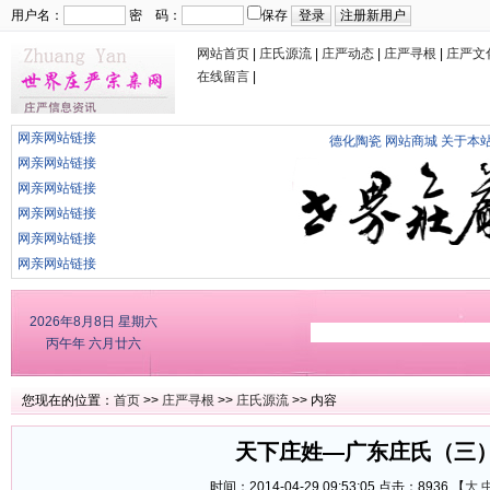
用户名：
密 码：
保存
网站首页
|
庄氏源流
|
庄严动态
|
庄严寻根
|
庄严文
在线留言
|
网亲网站链接
德化陶瓷
网站商城
关于本
网亲网站链接
网亲网站链接
网亲网站链接
网亲网站链接
网亲网站链接
2026年8月8日
星期六
丙午年 六月廿六
您现在的位置：
首页
>>
庄严寻根
>>
庄氏源流
>> 内容
天下庄姓—广东庄氏（三
时间：2014-04-29 09:53:05 点击：
8936 【
大