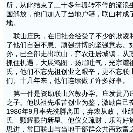
所，从此结束了二十多年辗转不停的流浪生
国解放，他们加入了当地户籍，联山村成
地。
联山庄氏，在旧社会经受了不少的欺凌
了他们自强不息、顽强拼博的坚强意志。
孙，已全部走出联山，弃农迁居城镇，从
抓住机遇，大展鸿图，扬眉吐气，光宗耀
氏，他们不忘先祖创业之艰辛，更不忘联
们。十几年来，他们连续做了许多好事。
第一件是资助联山兴教办学。庄发贵乃
之子。他以祖先艰苦创业为鉴，激励自己
1986年9月率先洗脚离田，弃农从政，业
氏一颗耀眼的新星。他仪义疏财，乐善好
思进，常回联山与当地干部群众共商致富