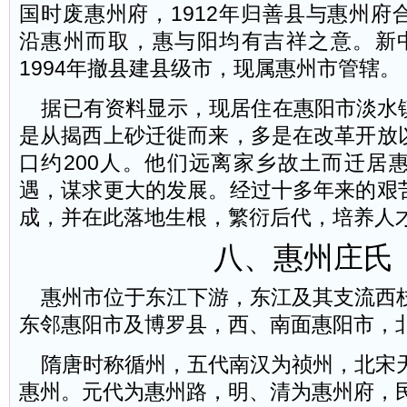
国时废惠州府，1912年归善县与惠州府
沿惠州而取，惠与阳均有吉祥之意。新
1994年撤县建县级市，现属惠州市管辖。
据已有资料显示，现居住在惠阳市淡水
是从揭西上砂迁徙而来，多是在改革开放
口约200人。他们远离家乡故土而迁居
遇，谋求更大的发展。经过十多年来的艰
成，并在此落地生根，繁衍后代，培养人
八、惠州庄氏
惠州市位于东江下游，东江及其支流西
东邻惠阳市及博罗县，西、南面惠阳市，
隋唐时称循州，五代南汉为祯州，北宋天禧
惠州。元代为惠州路，明、清为惠州府，