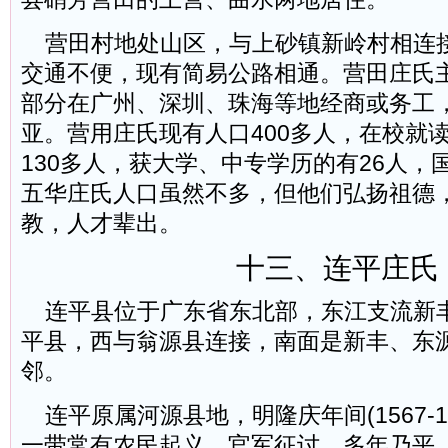
营田村地处山区，与上砂镇新岭村相连
交通不便，现有简易公路相通。营田庄氏
部分在广州、深圳、珠海等地经商或务工
亚。营用庄氏现有人口400多人，在校就
130多人，获大学、中专学历的有26人，
五华庄氏人口虽然不多，但他们弘扬祖德
教，人才辈出。
十三、连平庄氏
连平县位于广东省东北部，东江支流新
平县，西与翁源县连接，南面是新丰、东
邻。
连平原属河源县地，明隆庆年间(1567-1
一带常有农民起义，官军征讨，多年乃平