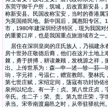
东莞守御千户所，筑城，后改置新安县，
称新安县。民国改称宝安，当时的香港属
为英国殖民地。新中国后，属惠阳专区。1
市，1980年建深圳经济特区，现为我国
的重要口岸，也是我国重点旅游域市之一
居住在深圳皇岗的庄氏族人，乃福建永
房十世孙庄敬德后裔，他们在这片土地上
棘，勇于拼搏，耕读兼顾，发桃源之祥，
出。上传世系为：森—申—述—轸—荪—
珦，字元祥，号温仁，赠宣教郎。娶林氏
第七世庄赋，宋绍定间，荡寇有功封协佑侯
泉州以纪念。有一子：贞。第八世庄贞，
辛氏。生二子：荣、贵。第九世庄荣，字
承当。宋帝南渡扁邑之时，从帝驻驿杭州