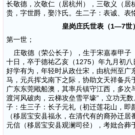
长敬德，次敬仁（居杭州），三敬义（居
贵，字世爵，娶汴氏。生二子：表诚、表
皇岗庄氏世表（1—7世
第一世；
庄敬德（荣公长子），生于宋嘉泰甲子（1
十日，卒于德祐乙亥（1275）年九月初八
好学有为，年轻时从政仕宋，由杭州至广
马，元兵挥戈南下之际，协助文天祥备兵
广东东莞戙船澳，其率兵镇守江西，多次与
渡河风破肉，云梯攻垒雪平壕”，立功无数
子：生三子：长子元礼（初迁莲花山，即
（移居宝安县福永，在清代有的裔孙迁居
元信（移居宝安县观澜司径），考妣合葬