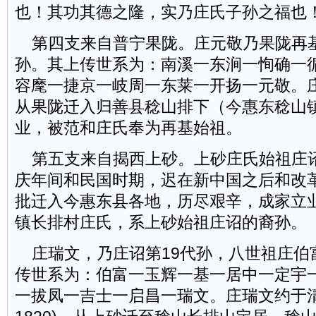
也！其功其德之隆，实乃庄氏子孙之福也
第四支来自普宁果陇。庄元敬乃果陇再基
孙。其上传世系为：南溪一东涧一恂确一
容麾一捷京一岐周一东莱一开扬一元敬。
从果陇迁入归善县稔山排下（今惠东稔山
业，被范和庄氏奉为再基始祖。
第五支来自揭西上砂。上砂庄氏始祖庄
庆年间和民国时期，迟在新中国之后和改
批迁入今惠东县各地，历尽艰辛，成家立
镇长排村庄氏，系上砂始祖庄诏的裔孙。
庄瑞文，乃庄诏第19代孙，八世祖庄伯富
传世系为：伯富一玉辉一基一居中一定宇
一拔凤一吉士一启昌一瑞文。庄瑞文约于清嘉