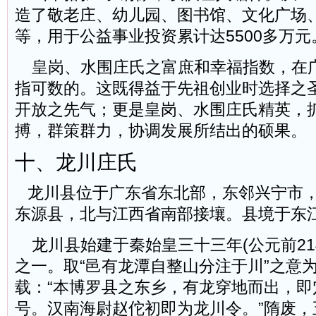
造了敬老庄、幼儿园、图书馆、文化广场
等，用于公益事业投资累计达5500多万元
皇岗、水围庄氏之富庶和幸福指数，在
指可数的。这既得益于先祖创业时选择之
开放之先气；更是皇岗、水围庄氏精英，
搏，群策群力，协调发展所结出的硕果。
十、龙川庄氏
龙川县位于广东省东北部，东邻兴宁市，
东源县，北与江西省南部接壤。县境于东
龙川县始建于秦始皇三十三年(公元前21
之一。取“邑有龙潭自整山分注于川”之意
载：“本博罗县之东乡，有龙穿地而出，即
号。汉南海尉赵佗初即为龙川令。”隋废，