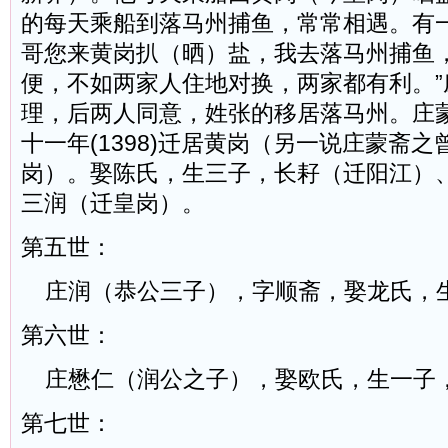
的每天乘船到落马州捕鱼，常常相遇。有一
哥您来黄岗扒（晒）盐，我去落马州捕鱼
便，不如两家人住地对换，两家都有利。”
理，后两人同意，姓张的移居落马州。庄
十一年(1398)迁居黄岗（另一说庄蒙斋
岗）。娶陈氏，生三子，长耔（迁阳江）
三润（迁皇岗）。
第五世：
庄润（恭公三子），字顺斋，娶龙氏，
第六世：
庄懋仁（润公之子），娶欧氏，生一子
第七世：