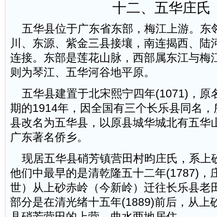
十二、五华庄氏
五华县位于广东省东部，梅江上游。东
川、东源、紫金三县接壤，南连揭西、陆
连接。东部是莲花山脉，西部属东江与梅
则为琴江、五华河谷地平原。
五华县建置于北宋熙宁四年(1071)，
期的1914年，因全国有三个长乐县同名
县改名为五华县，以原县城华城北有五华
广东著名侨乡。
现居五华县硝芳镇营田村昀庄氏，系上
他们中最早的是清乾隆五十二年(1787)，
世）从上砂赤岭（今新岭）迁往长乐县老
部分是在清光绪十五年(1889)前后，从
县硝芳营田的上营、曲水两地居住。