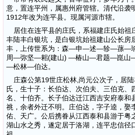
意，置连平州，属惠州府管辖。清代沿袭
1912年改为连平县。现属河源市辖。
居住在连平县的庄氏，系福建庄氏始祖
丰陆丰白银坑，是白银坑始祖建山公长房
丰，上传世系为：森—申—述—轸—蓀—
周—弥坚—耜(建山) —椿山—君题—崑
—松林—伯达。
庄森公第19世庄松林,尚元公次子，居
氏，生十子：长伯达、次伯夫、三伯克、
名、十伯齐。长子伯达迁江西吉安府泰和
祧，余者外迁不明。庄伯达，字子逵，娶
佑、天广。公后携眷从江西泰和县游于粤
湖山水之秀，遂定居于洛湖，连平忠信径
祖。