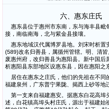
六、惠东庄氏
惠东县位于惠州市东南，东与海丰县毗
接，南临南海，北与紫金县接壤。
惠东地域汉代属博罗县地。刘宋时析置
(589)改名归善县，属循州管辖。明、清
废惠州府，改归善县为惠阳县。新中国后属惠
析惠阳县东部地区设惠东县，因在惠阳之
居住在惠东之庄氏，他们的先祖在不同
福建泉州，广东普宁果陇、揭西上砂等地
第一支来自福建惠安。据惠东白花高埠
述，白花镇高埠头村庄氏，源出于福建始