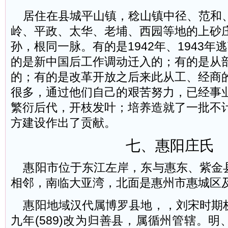
居住在县城平山镇，稔山镇中径、范和
岭、平政、太华、老埔、西园等地的上砂
孙，根同一脉。有的是1942年、1943年
的是新中国后工作调动迁入的；有的是从
的；有的是改革开放之后来此从工、经商
很多，通过他们自己的艰苦努力，已经事
繁衍后代，开枝发叶；培养造就了一批不
方建设作出了贡献。
七、惠阳庄氏
惠阳市位于东江左岸，东与惠东、紫金
相邻，南临大亚湾，北面是惠州市惠城区
惠阳地域汉代属博罗县地，，刘宋时期
九年(589)改为归善县，属循州管辖。