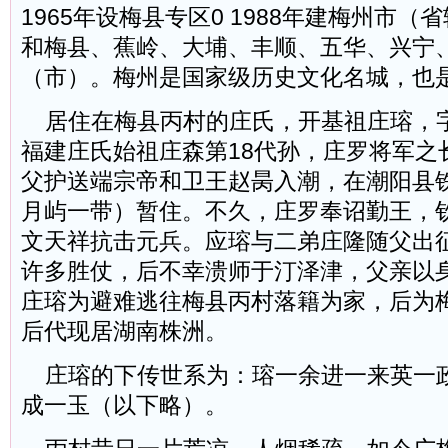
1965年设梅县专区0 1988年建梅州市
和梅县、蕉岭、大埔、丰顺、五华、兴宁
（市）。梅州是国家级历史文化名城，也
居住在梅县丙村的庄氏，开基祖庄瑢，
福建庄氏始祖庄森第18代孙，庄罗将军之
父护送端宗帝和卫王赵昺入潮，在潮阳县
月屿一带）暂住。不久，庄罗奉诏勤王，
文天祥抗击元兵。应瑢与二弟庄隆随父出
许多胜仗，后不幸溃师于汀泽津，父亲以
庄瑢为避难逃往梅县丙村落籍为家，后为
后代现居湖南株洲。
庄瑢的下传世系为：瑢一余进一来英一
成一玉（以下略）。