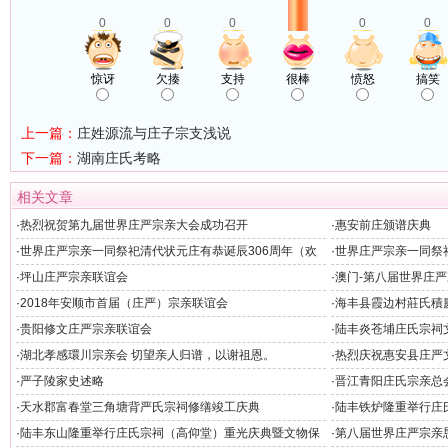
0
0
0
0
0
惊讶
欠揍
支持
很棒
愤怒
搞笑
上一篇：
庄姓源流与庄子宗支浅说
下一篇：
湖南庄氏考略
相关文章
·
热烈祝贺第九届世界庄严宗亲大会成功召开
·
惠安前庄颁谱庆典
·
世界庄严宗亲一同祭祀清代状元庄有恭诞辰306周年（欢
·
世界庄严宗亲一同祭
迎晚宴）
州）
·
坪山庄严宗亲联谊会
·
澳门-第八届世界庄
·
2018年安顺市首届（庄严）宗亲联谊会
·
海丰县霞边村莊氏積
·
贵阳修文庄严宗亲联谊会
·
陆丰炎苍埔庄氏宗祠
·
湖北孝感環川宗亲会 切望亲人归谱，以谢祖恩。
·
热烈庆祝惠安县庄严
隆重举行
·
严子陵家史述略
·
晋江青阳庄氏宗亲总
·
天水郡富春堂三角塘背严氏宗祠修缮竣工庆典
·
陆丰铁炉隆重举行庄
·
陆丰东山隆重举行庄氏宗祠（高仰堂）重光庆典暨文物保
·
第八届世界庄严宗亲