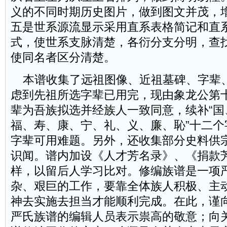
义的不同时期历史图片，做到图文并茂，
五是世系源流显示采用直系表格简记和直
式，使世系支脉清楚，各衍分支分明，查
使同名者区分清楚。
本谱收集了远祖图像、近祖墓碑、字辈
虑到先祖所选字辈已用完，现由象龙公第
辈为吾族拟选并经族人一致同意，续补“国
福、寿、康、宁、礼、义、廉、恥”十二个
字辈可用难题。另外，还收集部分史料供
识闻。谱内加设《人才芳名录》、《捐款
样，以留后人学习比对。修编族谱是一项
杂、艰巨的工作，要靠全体族人积极、主
神去实施去担当才能顺利完成。在此，谨向
严氏族谱的编辑人员表示祟高的敬意；向