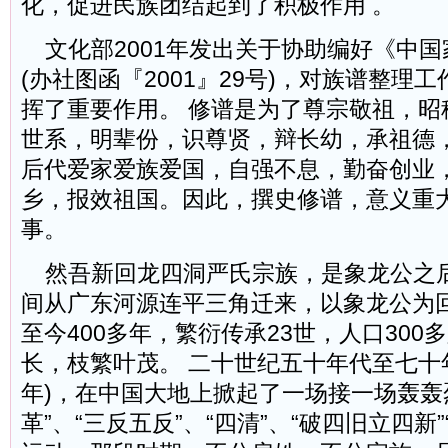
化，促进民族团结起到了积极作用 。
文化部2001年发出关于协助编好《中国
(办社图函『2001』29号)，对族谱整理
挥了重要作用。 修谱是为了尊宗敬祖，昭
世系，明辈份，识尊贤，辩长幼，承祖德
后代爱家爱族爱国，自强不息，勤奋创业
乡，报效祖国。因此，撰史修谱，意义重
事。
然吾新回龙四洞严氏宗族，是象龙公之
间从广东河源连平三角迁来，以象龙公为
至今400多年，繁衍传承23世，人口300
长，枝繁叶茂。 二十世纪五十年代至七十年代(
年)，在中国大地上掀起了一场接一场轰轰
革”、“三反五反”、“四清”、“破四旧立四新