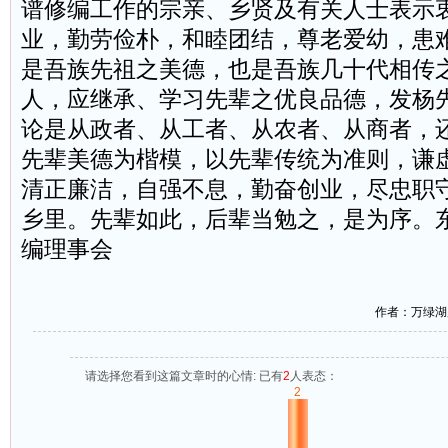
谱修编工作的宗亲、乡贤及有关人士表示
业，勤劳俭朴，和睦团结，尊老爱幼，患
是吾族先祖之美德，也是吾族几十代相传
人，应继承、学习先辈之优良品德，发杨
论是从政者、从工者、从农者、从商者，
先辈美德为楷模，以先辈传统为准则，谦
清正廉洁，自强不息，勤奋创业，尽忠职
乡里。先辈如此，后辈当勉之，是为序。
编理事会
作者：万绿湖
请选择您看到这篇文章时的心情: 已有
2
人表态：
2