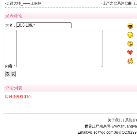
护单位揭牌仪式
·
走进大师_——庄保林
·
庄严之歌系列歌曲（
发表评论
大名：
内容：
评论列表
暂时还没有评论
关于我们
|
系统介
世界庄严宗亲网(
www.zhuangyan
Email:yiciso@qq.com 站长QQ:929