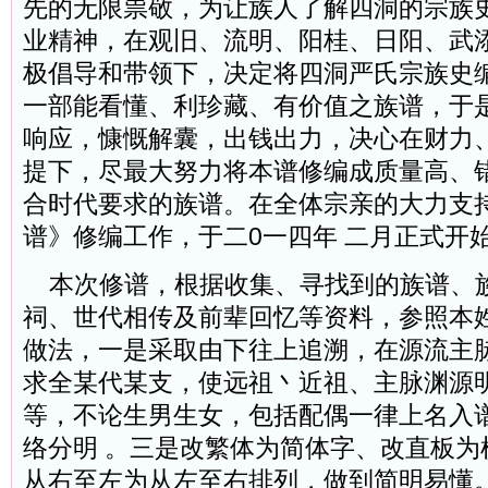
先的无限祟敬，为让族人了解四洞的宗族
业精神，在观旧、流明、阳桂、日阳、武
极倡导和带领下，决定将四洞严氏宗族史
一部能看懂、利珍藏、有价值之族谱，于
响应，慷慨解囊，出钱出力，决心在财力
提下，尽最大努力将本谱修编成质量高、
合时代要求的族谱。
在全体宗亲的大力支
谱》修编工作，于二0一四年 二月正式开
本次修谱，根据收集、寻找到的族谱、
祠、世代相传及前辈回忆等资料，参照本
做法，一是采取由下往上追溯，在源流主
求全某代某支，使远祖丶近祖、主脉渊源
等，不论生男生女，包括配偶一律上名入
络分明 。三是改繁体为简体字、改直板为
从右至左为从左至右排列，做到简明易懂