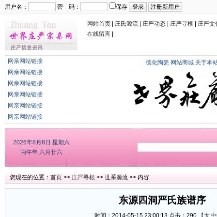
用户名：
密 码：
保存
网站首页
|
庄氏源流
|
庄严动态
|
庄严寻根
|
庄严文
在线留言
|
网亲网站链接
德化陶瓷
网站商城
关于本
网亲网站链接
网亲网站链接
网亲网站链接
网亲网站链接
网亲网站链接
2026年8月8日
星期六
丙午年 六月廿六
您现在的位置：
首页
>>
庄严寻根
>>
世系源流
>> 内容
东源四洞严氏族谱序
时间：2014-05-15 23:00:13 点击：
290 【
大
中