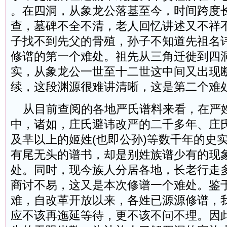
。在四洞，从象龙公落基至今，时间跨度
查，墓碑不全不清，老人回忆讲述又不祥
子找不到先父的骨殖，孙子不知道先祖名
修谱的第一个难处。祖先从三角迁徙到四
实，从象龙公一世至十二世这中间又出现
续，这段渊源很难讲清晰，这是第二个难
从目前查阅的各地严氏谱料来看，在严
中，诸如，庄氏避讳改严的二千多年、庄氏原
及芈以上的姬姓(也即公孙)等数千年的史
有尾无头的谱书，却是别姓族谱少有的现
处。同时，现今族人分居各地，长老行走
商讨不易，这又是本次修谱一个难处。鉴
难，自改革开放以来，各姓已源源修谱，
应不该再迤延等待，更不该不问不理。因