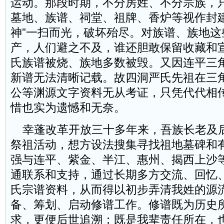
运动。那段时期，不分房姓、不分宗族，
墓地、族谱、祠堂、祖牌、香炉等视作封建
神”一扫而光，破坏殆尽。对族谱、族地这
产，人们避之不及，谁还胆敢保留收藏和
氏族谱被烧、族地多数被毁。又因连平三
新谱无法清晰记载。故四洞严氏先祖在三
公等渊源文字资料无从考证，只凭代代相
惜也实为遗憾和无奈。
幸蓬改革开放三十多年来，吾族长老及
祭祖活动，想方设法搜集寻找祖地墓碑和
强与连平、紫金、半江、惠州、揭西上沙
通联系和支持，通过长期多方交流、回忆
氏宗谱资料，从而得以初步弄清我姓的源
备、筹划、启动修谱工作。修谱既为历史
求，更便后世追溯；既是我辈责任所在，