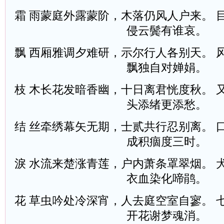
霜 雨蒙庭外露蒙阶，木落仍风人户来。 
侵云鬓有谁哀。
飘 西厢雅调夕难研，示尔行人各别天。 
飘独自对婵娟。
枝 木长花发暗香幽，十日离君恍度秋。 
头添绪更添愁。
结 丝牵绣幕矢无期，士贰共行忍别离。 
成积痼度三时。
淚 水流来楚涨青莲，户内萧条罩翠烟。 
衣血染化啼鹃。
花 草虫吟处冷深宵，人去庭空室自寥。 
开花谢梦魂消。