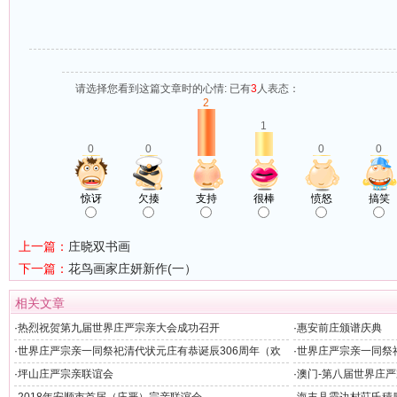
请选择您看到这篇文章时的心情: 已有
3
人表态：
2
1
0
0
0
0
惊讶
欠揍
支持
很棒
愤怒
搞笑
上一篇：
庄晓双书画
下一篇：
花鸟画家庄妍新作(一）
相关文章
·
热烈祝贺第九届世界庄严宗亲大会成功召开
·
惠安前庄颁谱庆典
·
世界庄严宗亲一同祭祀清代状元庄有恭诞辰306周年（欢
·
世界庄严宗亲一同祭
迎晚宴）
州）
·
坪山庄严宗亲联谊会
·
澳门-第八届世界庄