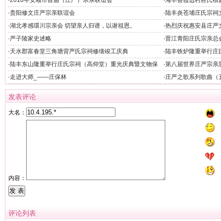
·
2018年安顺市首届（庄严）宗亲联谊会
·
海丰县霞边村莊氏積
·
贵阳修文庄严宗亲联谊会
·
陆丰炎苍埔庄氏宗祠
·
湖北孝感環川宗亲会 切望亲人归谱，以谢祖恩。
·
热烈庆祝惠安县庄严
隆重举行
·
严子陵家史述略
·
晋江青阳庄氏宗亲总
·
天水郡富春堂三角塘背严氏宗祠修缮竣工庆典
·
陆丰铁炉隆重举行庄
·
陆丰东山隆重举行庄氏宗祠（高仰堂）重光庆典暨文物保
·
第八届世界庄严宗亲
护单位揭牌仪式
·
走进大师_——庄保林
·
庄严之歌系列歌曲（
发表评论
大名：
内容：
评论列表