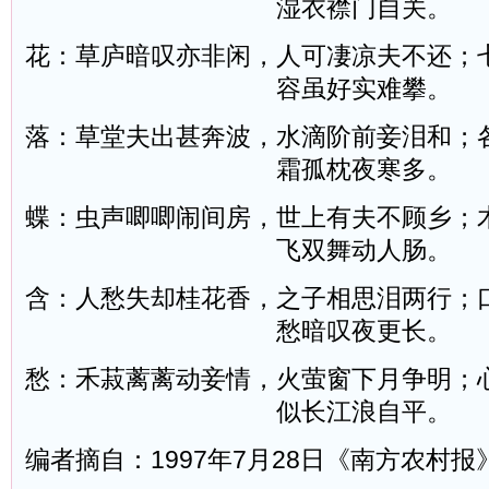
湿衣襟门自关。
花：草庐暗叹亦非闲，人可凄凉夫不还；
容虽好实难攀。
落：草堂夫出甚奔波，水滴阶前妾泪和；
霜孤枕夜寒多。
蝶：虫声唧唧闹间房，世上有夫不顾乡；
飞双舞动人肠。
含：人愁失却桂花香，之子相思泪两行；
愁暗叹夜更长。
愁：禾菽蓠蓠动妾情，火萤窗下月争明；
似长江浪自平。
编者摘自：1997年7月28日《南方农村报