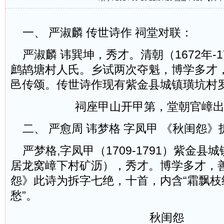
一、 严淑麟 传世诗作 祠堂对联：
严淑麟 讳巽坤，秀才。清朝（1672年-1
鹧鸪塘村人氏。乡试两次夺魁，博学多才
邑传颂。传世诗作现有紫金县城镇璜坑村
祠座甲山开甲第，堂朝官嶂
二、 严愈周 讳梦格 字凤甲 《秋闺怨》
严梦格,字凤甲（1709-1791）紫金县
居龙窝嶂下村矿沥），秀才。博学多才，
怨》此诗为拆字七绝，十首，内含“霜飘枝
愁”。
秋闺怨