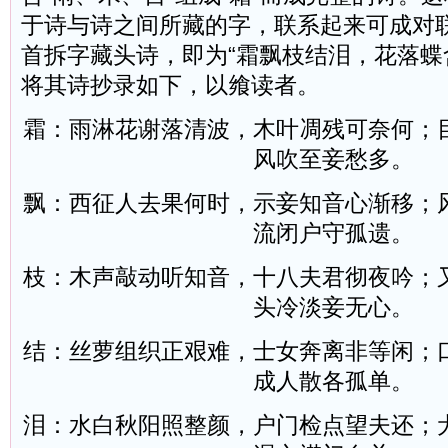
于诗与诗之间所藏的字，联系起来可成对
首拆字藏头诗，即为“霜飘枝结泪，花落蝶
将其诗抄录如下，以飨读者。
霜：雨淋花谢落清波，木叶凋残可奈何；
风吹至妾愁多。
飘：西征人去果何时，示妾知音心渐移；
流闭户守孤遗。
枝：木声敲动听知音，十八夫君彻夜吟；
头冷淡妾无心。
结：丝萝组织正艰难，士女奔离非等闲；
成人散各孤单。
泪：水白秋阳照整颜，户门检点望夫还；