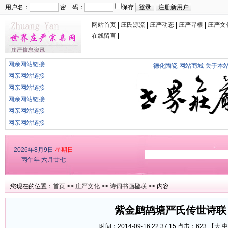
用户名：
密 码：
保存
网站首页
|
庄氏源流
|
庄严动态
|
庄严寻根
|
庄严文
在线留言
|
网亲网站链接
德化陶瓷
网站商城
关于本
网亲网站链接
网亲网站链接
网亲网站链接
网亲网站链接
网亲网站链接
2026年8月9日
星期日
丙午年 六月廿七
您现在的位置：
首页
>>
庄严文化
>>
诗词书画楹联
>> 内容
紫金鹧鸪塘严氏传世诗联
时间：2014-09-16 22:37:15 点击：
623 【
大
中