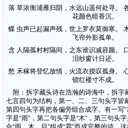
落 草浓衡浦雁归阴，水远山遥何处寻。 
花颜色暗香沉。
蝶 虫声已起漏声残，世上罗衣莫御寒。 
飞帘外影孤单。
含 人隔孤村村隔间，之东谁识减容颜。 
泪纱窗计日还。
愁 禾稼将登忆放情，火流衣授叹孤身。 
锁红楼寸不成。
附：拆字藏头诗在浩瀚的诗海中，拆字
七言四句为结构，第一、二、三句头字皆
第四句头字再把各偏旁组合成字。有一写“
字是“雨”，第二句头字是“木”，第三句头字
合“雨、木、目”组成“霜”而成完整的诗。