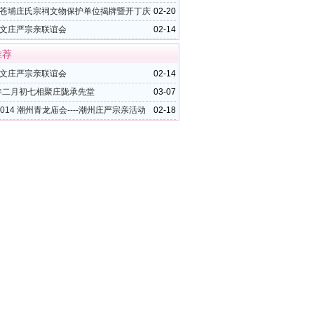
函
苍埔庄氏宗祠文物保护单位揭牌暨开丁庆
02-20
文庄严宗亲联谊会
02-14
推荐
文庄严宗亲联谊会
02-14
4年二月初七相聚庄陇承先堂
03-07
2014 潮州青龙庙会----潮州庄严宗亲活动
02-18