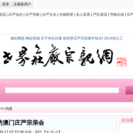
源流
|
庄严动态
|
庄严寻根
|
庄严文化
|
功德荣誉
|
名人风景
|
严氏源流
|
寻根访祖
|
庄
德化陶瓷
网站商城
关于本站注册
祝世界庄严宗亲新年快乐!
2014招义工
>> 内容
论坛
访澳门庄严宗亲会
5-11 07:15:38 点击：
832 【
大
中
小
】