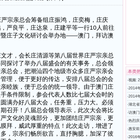
汕庄严宗亲总会筹备组庄振鸿，庄奕梅，庄庆
，严良平，庄达泉，庄建平等一行10人前往
会暨庄子文化研讨会举办地——澳门，拜访澳
文才，会长庄清源等第八届世界庄严宗亲总
共同探讨了举办八届盛会的有关事务，总会领
宗亲总会，把潮汕四个地级市众多庄严宗亲会
本类
一管理，便于更好的传达，安排八届总会的会
·
视频: 
敦亲睦族，便于总会的统一领导。由于澳门庄
·
201
人手条件限制，参会代表人数比七届大会时的
·
201
取圆满办好八届大会，任务重，压力大。必须
·
湖北省
如期召开！八届总会领导表示，此次大会将比
家湾文
·
访澳门
庄严文化的灵魂部分，更加团结庄严宗亲，更
·
热烈庆
礼膜拜，威武厚重的特点！此次走访，增进了
二次会
·
惠安前
良多，宗亲们畅所欲言，直抒胸臆，加深了彼
·
201