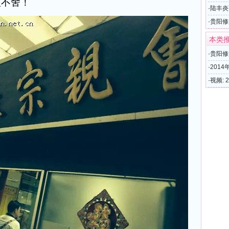
依不舍！
馆邀请
·
陆丰炎
典
·
贵阳修
本类
·
贵阳修
·
201
·
视频: 