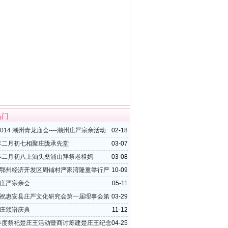
热门
2014 潮州青龙庙会----潮州庄严宗亲活动
02-18
4年二月初七相聚庄陇承先堂
03-07
4年二月初八上汕头桑浦山拜祭老祖妈
03-08
鄂州经济开发区周铺村严家湾隆重举行严
10-09
化活动中心和宗祠落成庆典盛况
庄严宗亲会
05-11
祝惠安县庄严文化研究会第一届理事会第
03-29
议隆重举行
庄颁谱庆典
11-12
6年度祭祀楚庄王活动暨商讨筹建楚庄王纪念
04-25