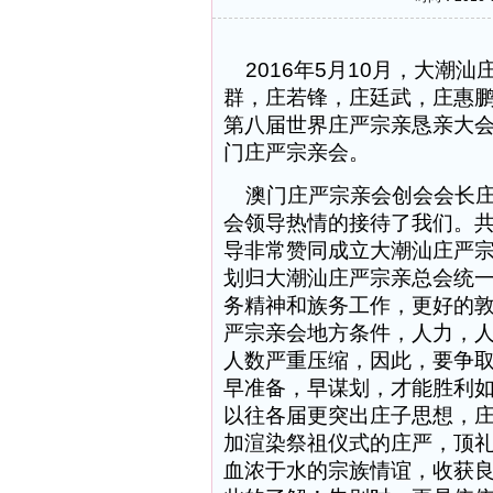
2016年5月10月，大潮
群，庄若锋，庄廷武，庄惠鹏
第八届世界庄严宗亲恳亲大
门庄严宗亲会。
澳门庄严宗亲会创会会长庄
会领导热情的接待了我们。
导非常赞同成立大潮汕庄严
划归大潮汕庄严宗亲总会统
务精神和族务工作，更好的
严宗亲会地方条件，人力，
人数严重压缩，因此，要争
早准备，早谋划，才能胜利
以往各届更突出庄子思想，
加渲染祭祖仪式的庄严，顶
血浓于水的宗族情谊，收获