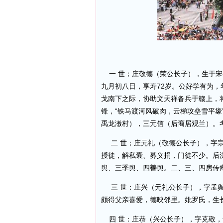
一 世；庄敬德（荣公长子），生于宋嘉
九月初八日，享寿72岁。公好学有为
戈南下之际，协助文天祥备兵于赣上，
锋，“铁马渡河风破肉，云梯攻垒雪平壕
禹龙漖村），三元信（后裔居观兰）。
二 世；庄元礼（敬德公长子），字宗
授徒，解私囊、募义捐，门徒不少。后
舆、三季舆、四善舆。二、三、四房传
三 世：庄兴（元礼公长子），字孟舆
颇得父亲喜爱，德映邻里。妣罗氏，生
四 世：庄恭（兴公长子），字克敬，