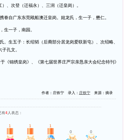
江）、次登（迁福永）、三润（迁皇岗）。
携眷自广东东莞戙船澳迁皇岗。妣龙氏，生一子，懋仁。
，生一子，南园。
氏。生五子：长绍韬（后裔部分居龙岗爱联新屯）、次绍略、
六子孔文。
于《锦绣皇岗》、《第七届世界庄严宗亲恳亲大会纪念特刊》
作者：庄铁宁 录入：
庄铁宁
来源：摘录
已有
4
人表态：
1
1
1
0
0