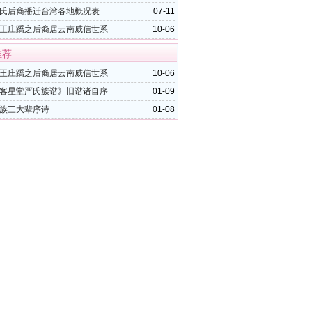
氏后裔播迁台湾各地概况表
07-11
王庄蹻之后裔居云南威信世系
10-06
推荐
王庄蹻之后裔居云南威信世系
10-06
客星堂严氏族谱》旧谱诸自序
01-09
族三大辈序诗
01-08