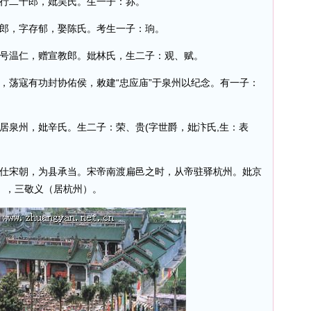
行二十郎，妣吴氏。生一子：荪。
郎，字存郁，娶陈氏。考生一子：珦。
号温仁，赠宣教郎。妣林氏，生二子：观、赋。
，荡寇有功封协佑侯，敕建“忠应庙”于泉州以纪念。有一子：
居泉州，妣辛氏。生二子：荣、贵(字世爵，妣汴氏,生：表
仕宋朝，为县承当。宋帝南渡扁邑之时，从帝驻驿杭州。妣京
），三敬义（居杭州）。