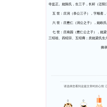
寺监正。妣陈氏，生三子，长耔（迁阳
五 世：庄润（恭公三子），字顺斋，
六 世：庄懋仁（润公之子），妣欧氏
七 世：庄南园（懋仁公之子），妣梁
三绍祖、四绍宗、五绍裔；庶妣梁氏生
摘录
请选择您看到这篇文章时的心情: 
1
0
0