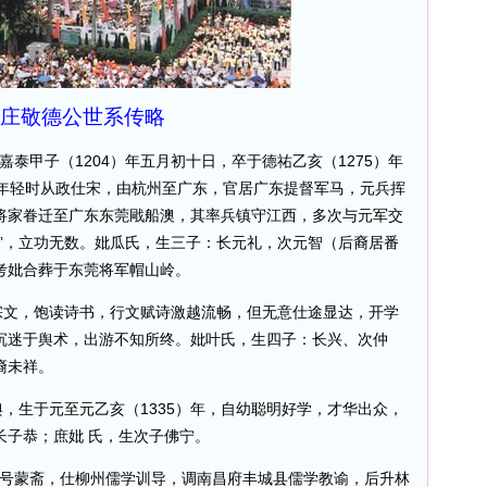
庄敬德公世系传略
泰甲子（1204）年五月初十日，卒于德祐乙亥（1275）年
，年轻时从政仕宋，由杭州至广东，官居广东提督军马，元兵挥
将家眷迁至广东东莞戙船澳，其率兵镇守江西，多次与元军交
”，立功无数。妣瓜氏，生三子：长元礼，次元智（后裔居番
考妣合葬于东莞将军帽山岭。
文，饱读诗书，行文赋诗激越流畅，但无意仕途显达，开学
沉迷于舆术，出游不知所终。妣叶氏，生四子：长兴、次仲
裔未祥。
，生于元至元乙亥（1335）年，自幼聪明好学，才华出众，
长子恭；庶妣 氏，生次子佛宁。
号蒙斋，仕柳州儒学训导，调南昌府丰城县儒学教谕，后升林