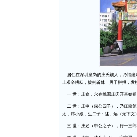
居住在深圳皇岗的庄氏族人，乃福建永
上艰辛耕耘，披荆斩棘，勇于拼搏，发
一 世：庄森，永春桃源庄氏开基始祖
二 世：庄申（森公四子），乃庄森第
太，讳小娘，生二子：述、远（无下文
三 世：庄述（申公之子），行十三郎