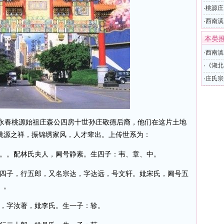
·
桃源庄
·
西南滇
本类
·
西南滇
·
《湖北
·
庄氏宗
春桃源始祖庄森公四房十世孙庄敬德后裔，他们在这片土地
桃源之祥，振锦绣家风，人才辈出。上传世系为：
。。配林氏夫人，阃号静素。生四子：韦、章、中。
四子，行五郎，又名宗达，字达远，号文轩。妣宋氏，阃号五
）。
，字汝著，妣李氏。生一子：轸。