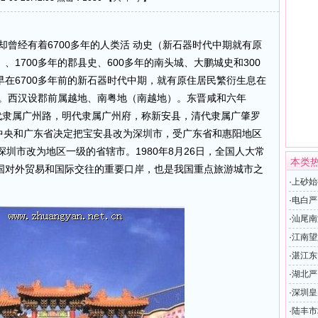
曾经有着6700多年的人类活 动史（新石器时代中期就有原
1700多年的郡县史、600多年的南头城、大鹏城史和300
在6700多年前的新石器时代中期，就有原住居民繁衍生息在
年。西汉设郡前属越地、南粤地（南越地）。东晋咸和六年
代隶属广州路，明代隶属广州府，称新安县，清代隶属广肇罗
，中央和广东省决定把宝安县改为深圳市，受广东省和惠阳地区
圳市改为地区一级的省辖市。1980年8月26日，全国人大常
本类
国对外贸易和国际交往的重要口岸，也是我国重点旅游城市之
·
上砂始
·
电白严
·
汕尾南
·
江南望
·
湛江东
·
湖北严
·
深圳皇
·
陆丰市