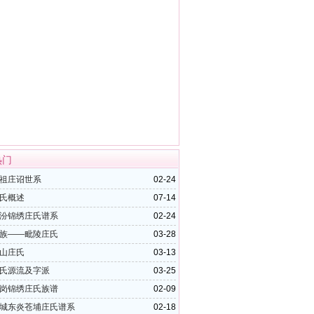
热门
祖庄诏世系
02-24
氏概述
07-14
汾锦绣庄氏谱系
02-24
族——毗陵庄氏
03-28
山庄氏
03-13
氏源流及字派
03-25
岗锦绣庄氏族谱
02-09
城东炎苍埔庄氏谱系
02-18