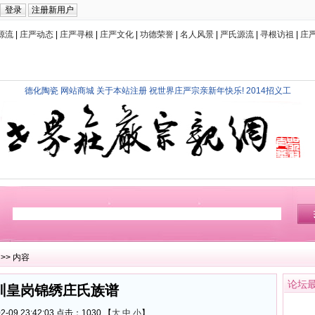
源流
|
庄严动态
|
庄严寻根
|
庄严文化
|
功德荣誉
|
名人风景
|
严氏源流
|
寻根访祖
|
庄
德化陶瓷
网站商城
关于本站注册
祝世界庄严宗亲新年快乐!
2014招义工
>> 内容
论坛
圳皇岗锦绣庄氏族谱
-09 23:42:03 点击：
1030 【
大
中
小
】