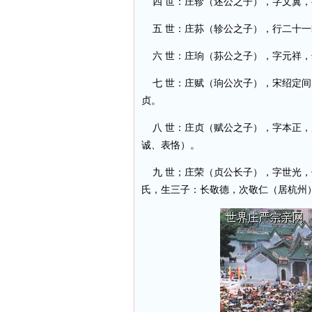
四 世：庄轸（述公之子），字文翼，
五 世：庄荪（轸公之子），行二十一
六 世：庄珦（荪公之子），字元祥，
七 世：庄赋（珦公次子），宋绍定间
贞。
八 世：庄贞（赋公之子），字本正，
诚、表恪）。
九 世；庄荣（贞公长子），字世光，
氏，生三子：长敬德，次敬仁（居杭州