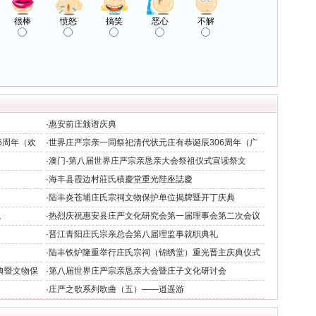
很棒
愤怒
搞笑
恶心
不解
·
惠安前庄颁谱庆典
6周年（欢
·
世界庄严宗亲一同祭祀清代状元庄有恭诞辰306周年（广
州）
·
澳门-第八届世界庄严宗亲恳亲大会祭祖仪式宣读祭文
·
海丰县霞边村莊氏積慶堂重光陛座誌慶
·
陆丰炎苍埔庄氏宗祠文物保护单位揭牌暨开丁庆典
。
·
热烈庆祝惠安县庄严文化研究会第一届理事会第二次会议
隆重举行
·
晋江青阳庄氏宗亲总会第八届理监事就职典礼
·
陆丰铁炉隆重举行庄氏宗祠（锦绣堂）重光晋主庆典仪式
典暨文物保
·
第八届世界庄严宗亲恳亲大会暨庄子文化研讨会
·
庄严之歌系列歌曲（五）——逍遥游