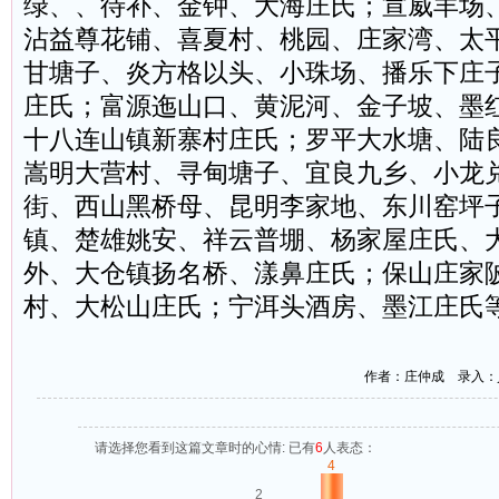
绿、、待补、金钟、大海庄氏；宣威羊场
沾益尊花铺、喜夏村、桃园、庄家湾、太
甘塘子、炎方格以头、小珠场、播乐下庄
庄氏；富源迤山口、黄泥河、金子坡、墨
十八连山镇新寨村庄氏；罗平大水塘、陆
嵩明大营村、寻甸塘子、宜良九乡、小龙
街、西山黑桥母、昆明李家地、东川窑坪
镇、楚雄姚安、祥云普堋、杨家屋庄氏、
外、大仓镇扬名桥、漾鼻庄氏；保山庄家
村、大松山庄氏；宁洱头酒房、墨江庄氏
作者：庄仲成 录入：
请选择您看到这篇文章时的心情: 已有
6
人表态：
4
2