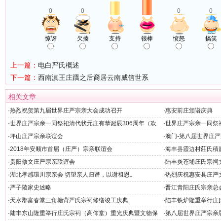
0
0
0
0
惊讶
欠揍
支持
很棒
愤怒
搞笑
上一篇：
电白严氏概述
下一篇：
西南滇王庄蹻之后裔居云南威信世系
相关文章
·
热烈祝贺第九届世界庄严宗亲大会成功召开
·
惠安前庄颁谱庆典
·
世界庄严宗亲一同祭祀清代状元庄有恭诞辰306周年（欢
·
世界庄严宗亲一同祭
迎晚宴）
州）
·
坪山庄严宗亲联谊会
·
澳门-第八届世界庄
·
2018年安顺市首届（庄严）宗亲联谊会
·
海丰县霞边村莊氏積
·
贵阳修文庄严宗亲联谊会
·
陆丰炎苍埔庄氏宗祠
·
湖北孝感環川宗亲会 切望亲人归谱，以谢祖恩。
·
热烈庆祝惠安县庄严
隆重举行
·
严子陵家史述略
·
晋江青阳庄氏宗亲总
·
天水郡富春堂三角塘背严氏宗祠修缮竣工庆典
·
陆丰铁炉隆重举行庄
·
陆丰东山隆重举行庄氏宗祠（高仰堂）重光庆典暨文物保
·
第八届世界庄严宗亲