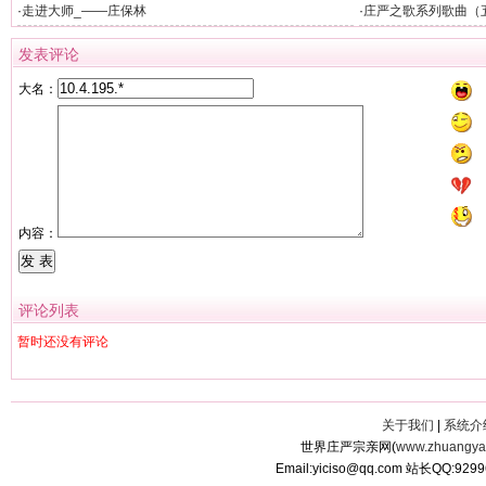
护单位揭牌仪式
·
走进大师_——庄保林
·
庄严之歌系列歌曲（
发表评论
大名：
内容：
评论列表
暂时还没有评论
关于我们
|
系统介
世界庄严宗亲网(
www.zhuangyan
Email:yiciso@qq.com 站长QQ:929