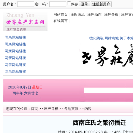
用户名：
密 码：
保存
网站首页
|
庄氏源流
|
庄严动态
|
庄严寻根
|
庄严文
在线留言
|
网亲网站链接
德化陶瓷
网站商城
关于本
网亲网站链接
网亲网站链接
网亲网站链接
网亲网站链接
网亲网站链接
2026年8月9日
星期日
丙午年 六月廿七
您现在的位置：
首页
>>
庄严寻根
>>
各地支派
>> 内容
西南庄氏之繁衍播迁
时间：2014-09-10 00:32:28 点击：
466 【
大
中