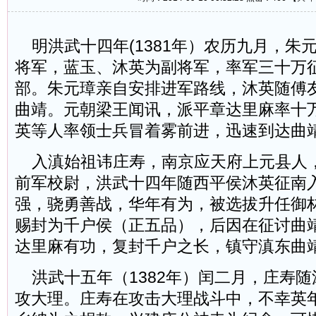
明洪武十四年(1381年）农历九月，朱
将军，蓝玉、沐英为副将军，率军三十万
部。朱元璋亲自安排进军路线，沐英随傅
曲靖。元朝梁王闻讯，派平章达里麻率十
英等人率领士兵冒着雾前进，迅速到达曲
入滇始祖讳庄寿，南京应天府上元县人
前军校尉，洪武十四年随西平侯沐英征南
强，骁勇善战，华年有为，被选拔升任御
赐封为千户侯（正五品），后因在征讨曲
达里麻有功，复封千户之长，镇守滇东曲
洪武十五年（1382年）闰二月，庄寿随
攻大理。庄寿在攻击大理战斗中，不幸英