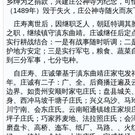
乡绅为之捐款，兴建庄公神寺为纪念，可
（1489年）毁于失火，庄公神寺随火而灰
庄寿离世后，因继职乏人，朝廷特调其
之职，继续镇守滇东曲靖。庄诚继任后定
实行耕战结合：一是有战事随时听调；二
护地方安定；三是实行军屯，粮食、蔬菜
到三分军事，七分屯种。
自庄寿、庄诚肇基于滇东曲靖庄家屯发
年。庄诚有二子：广、全。后裔播迁遍及
边界。如贵州安顺时家屯庄氏；盘县城关
身、西冲马坡干塘子庄氏；兴义乌沙、马
川宁南、会东庄氏。云南昭通镇雄庄家坝
坪子庄氏；巧家荞麦地、法拉照庄氏；会
磨盘卡、高桥、迤车、纸厂、马路、、火