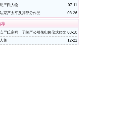
明严氏人物
07-11
法家严太平及其部分作品
08-26
推荐
安严氏宗祠：子陵严公雕像归位仪式祭文
03-10
人集
12-22