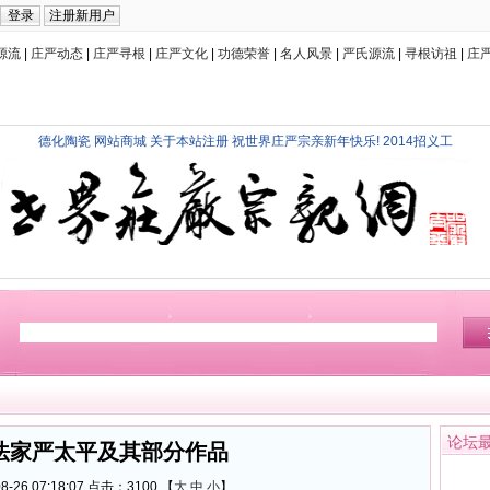
源流
|
庄严动态
|
庄严寻根
|
庄严文化
|
功德荣誉
|
名人风景
|
严氏源流
|
寻根访祖
|
庄
德化陶瓷
网站商城
关于本站注册
祝世界庄严宗亲新年快乐!
2014招义工
论坛
法家严太平及其部分作品
-26 07:18:07 点击：
3100 【
大
中
小
】