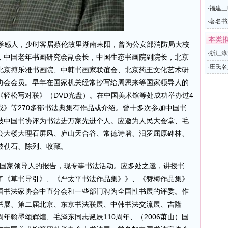
·
福建三
·
著名书
本类
北孝感人，少时客居蔡伦故里湖南耒阳，曾为公安部消防局大校
·
浙江淳
，中国老年书画研究会副会长，中国生态书画院副院长，北京
·
庄氏名
北京搏乐雅书画院、中韩书画家联谊会、北京药王文化艺术研
协会会员。早年在国家机关经常抄写给周恩来等国家领导人的
轻松写对联》（DVD光盘）。在中国美术馆等处成功举办过4
》等270多部书法典集有作品或介绍。曾十多次参加中国书
被中国书协评为书法进万家先进个人。应邀为人民大会堂、毛
公大楼大理石屏风、庐山天合谷、常德诗墙、汨罗屈原碑林、
被勒石、陈列、收藏。
国家领导人的报告，现专事书法活动。应多处之邀，讲授书
了《草书导引》、《严太平书法作品集》》、《赞梅作品集》
国书法家协会中直分会和一些部门聘为全国性书展的评委。作
书展、第二届北京、东京书法联展、中韩书法交流展、吉隆
年翰墨颂辉煌、毛泽东同志诞辰110周年、（2006萧山）国